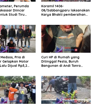
rometer, Perumda
Koramil 1406-
akassar Diincar
08/Sabbangparu laksanakan
ntuk Studi Tiru
Karya Bhakti pembersihan
aan Parkir
jalan tani dan saluran irigasi
Medsos, Pria di
Curi HP di Rumah yang
r Gelapkan Motor
Ditinggal Pesta, Buruh
Lalu Dijual Rp3,2
Bangunan di Andi Tonro
Dihajar Warga