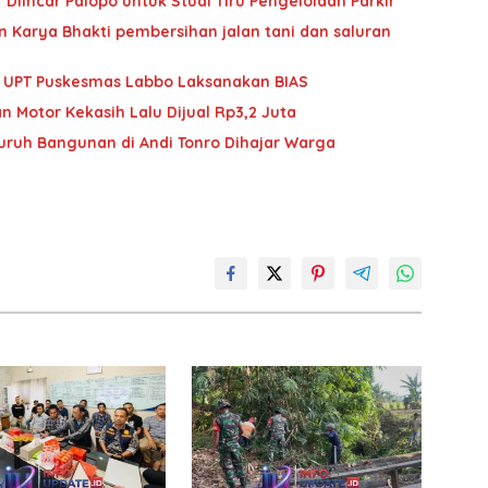
Diincar Palopo untuk Studi Tiru Pengelolaan Parkir
 Karya Bhakti pembersihan jalan tani dan saluran
im UPT Puskesmas Labbo Laksanakan BIAS
n Motor Kekasih Lalu Dijual Rp3,2 Juta
Buruh Bangunan di Andi Tonro Dihajar Warga