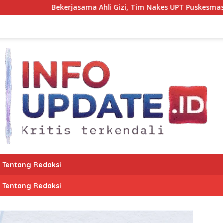
sama Ahli Gizi, Tim Nakes UPT Puskesmas Kota Bantaeng Pant
Tentang Redaksi
Tentang Redaksi