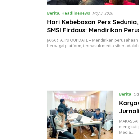
Berita
,
Headlinenews
May 3, 2026
Hari Kebebasan Pers Sedunia
SMSI Firdaus: Mendirikan Per
Pers Adalah Hak Asasi
JAKARTA, INFOUPDATE – Mendirikan perusahaan
berbagai platform, termasuk media siber adala
Berita
Oc
Karyaw
Jurnal
MAKASSAR,
mengikuti 
Media…