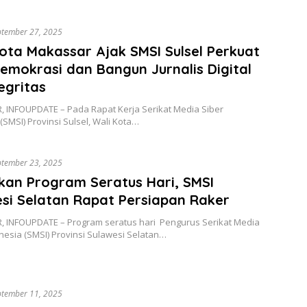
ptember 27, 2025
ota Makassar Ajak SMSI Sulsel Perkuat
Demokrasi dan Bangun Jurnalis Digital
egritas
 INFOUPDATE – Pada Rapat Kerja Serikat Media Siber
(SMSI) Provinsi Sulsel, Wali Kota…
ptember 23, 2025
kan Program Seratus Hari, SMSI
si Selatan Rapat Persiapan Raker
 INFOUPDATE – Program seratus hari Pengurus Serikat Media
nesia (SMSI) Provinsi Sulawesi Selatan…
ptember 11, 2025