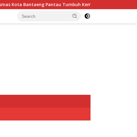
a Bantaeng Pantau Tumbuh Kembang Bayi dan Balita
Ba