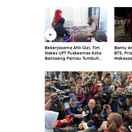
 Ahli Gizi, Tim
Bantu Angkut Kabel Curian
Jadi Ba
Puskesmas Kota
BTS, Pria 38 Tahun di
Parkir M
antau Tumbuh
Makassar Diciduk Polisi
Palopo u
yi dan Balita
Pengelol