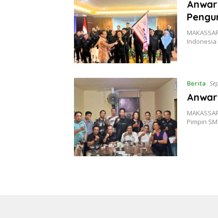
Anwar 
Pengur
MAKASSAR,
Indonesia
Berita
Se
Anwar 
MAKASSAR,
Pimpin SMS