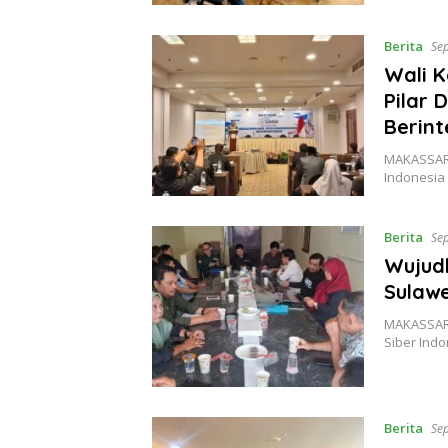
Berita
Se
Wali K
Pilar 
Berint
MAKASSAR,
Indonesia 
Berita
Se
Wujud
Sulawe
MAKASSAR,
Siber Indo
Berita
Se