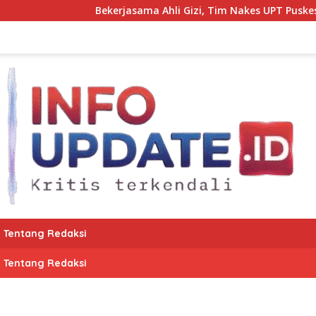
Bekerjasama Ahli Gizi, Tim Nakes UPT Puskesmas Kot
Tentang Redaksi
Tentang Redaksi