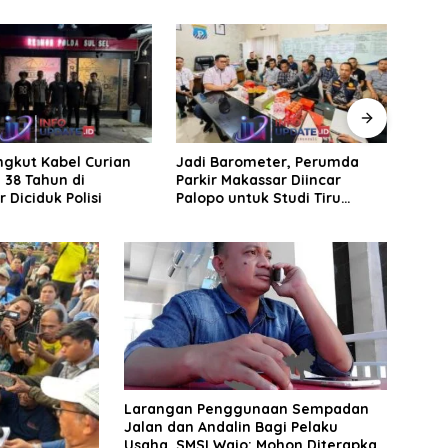
rometer, Perumda
Koramil 1406-
Lind
akassar Diincar
08/Sabbangparu laksanakan
Menu
ntuk Studi Tiru
Karya Bhakti pembersihan
Labb
aan Parkir
jalan tani dan saluran irigasi
Larangan Penggunaan Sempadan
Jalan dan Andalin Bagi Pelaku
Usaha, SMSI Wajo: Mohon Diterapkan