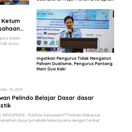
Tanpa Pengecualian
, Ketum
usahaan
 pers dalam
h hak asasi…
Ingatkan Pengurus Tidak Menganut
Paham Dualisme, Pengurus Pantang
Main Dua Kaki
tober 18, 2025
an Pelindo Belajar Dasar dasar
istik
 INFOUPDATE– Puluhan karyawan PT Pelindo Makassar
pelatihan dasar jurnalistik bekerjasama dengan Serikat