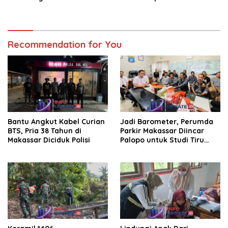
KDKMP
dan Persetujuan Ranperda
Pertanggungjawaban APBD
2025
Recommendation for You
Bantu Angkut Kabel Curian
Jadi Barometer, Perumda
BTS, Pria 38 Tahun di
Parkir Makassar Diincar
Makassar Diciduk Polisi
Palopo untuk Studi Tiru
Pengelolaan Parkir