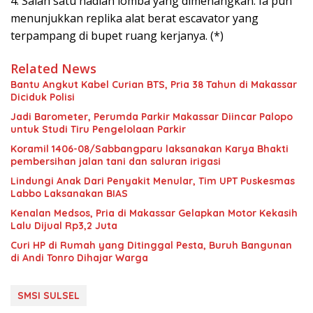
4. Salah satu hadiah lomba yang dimenangkan. Ia pun
menunjukkan replika alat berat escavator yang
terpampang di bupet ruang kerjanya. (*)
Related News
Bantu Angkut Kabel Curian BTS, Pria 38 Tahun di Makassar
Diciduk Polisi
Jadi Barometer, Perumda Parkir Makassar Diincar Palopo
untuk Studi Tiru Pengelolaan Parkir
Koramil 1406-08/Sabbangparu laksanakan Karya Bhakti
pembersihan jalan tani dan saluran irigasi
Lindungi Anak Dari Penyakit Menular, Tim UPT Puskesmas
Labbo Laksanakan BIAS
Kenalan Medsos, Pria di Makassar Gelapkan Motor Kekasih
Lalu Dijual Rp3,2 Juta
Curi HP di Rumah yang Ditinggal Pesta, Buruh Bangunan
di Andi Tonro Dihajar Warga
SMSI SULSEL