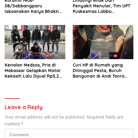
Koramil 1406-
Lindungi Anak Dari
08/Sabbangparu
Penyakit Menular, Tim UPT
laksanakan Karya Bhakti
Puskesmas Labbo
pembersihan jalan tani dan
Laksanakan BIAS
saluran irigasi
Kenalan Medsos, Pria di
Curi HP di Rumah yang
Makassar Gelapkan Motor
Ditinggal Pesta, Buruh
Kekasih Lalu Dijual Rp3,2
Bangunan di Andi Tonro
Juta
Dihajar Warga
Leave a Reply
Your email address will not be published.
Required fields are
marked
*