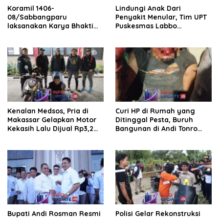
Koramil 1406-
Lindungi Anak Dari
08/Sabbangparu
Penyakit Menular, Tim UPT
laksanakan Karya Bhakti
Puskesmas Labbo
pembersihan jalan tani dan
Laksanakan BIAS
saluran irigasi
Kenalan Medsos, Pria di
Curi HP di Rumah yang
Makassar Gelapkan Motor
Ditinggal Pesta, Buruh
Kekasih Lalu Dijual Rp3,2
Bangunan di Andi Tonro
Juta
Dihajar Warga
Bupati Andi Rosman Resmi
Polisi Gelar Rekonstruksi