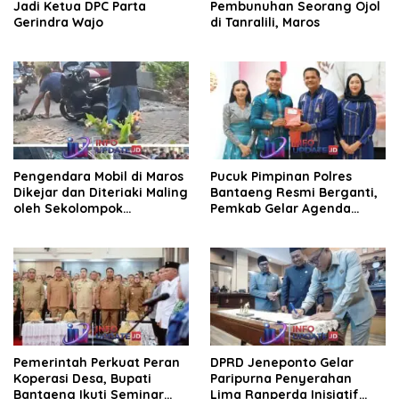
Jadi Ketua DPC Parta
Pembunuhan Seorang Ojol
Gerindra Wajo
di Tanralili, Maros
Pengendara Mobil di Maros
Pucuk Pimpinan Polres
Dikejar dan Diteriaki Maling
Bantaeng Resmi Berganti,
oleh Sekolompok
Pemkab Gelar Agenda
Pengendara Motor, Kaca
Kenal Pamit
Mobil Dipecahkan
Pemerintah Perkuat Peran
DPRD Jeneponto Gelar
Koperasi Desa, Bupati
Paripurna Penyerahan
Bantaeng Ikuti Seminar
Lima Ranperda Inisiatif