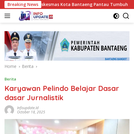
Skip
akes UPT Puskesmas Kota Bantaeng Pantau Tumbuh Kembang Bay
Breaking News
to
content
Home
Berita
Berita
Karyawan Pelindo Belajar Dasar
dasar Jurnalistik
Infoupdate.id
October 18, 2025