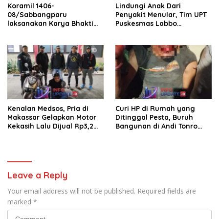
Koramil 1406-
Lindungi Anak Dari
08/Sabbangparu
Penyakit Menular, Tim UPT
laksanakan Karya Bhakti
Puskesmas Labbo
pembersihan jalan tani dan
Laksanakan BIAS
saluran irigasi
Kenalan Medsos, Pria di
Curi HP di Rumah yang
Makassar Gelapkan Motor
Ditinggal Pesta, Buruh
Kekasih Lalu Dijual Rp3,2
Bangunan di Andi Tonro
Juta
Dihajar Warga
Leave a Reply
Your email address will not be published.
Required fields are
marked
*