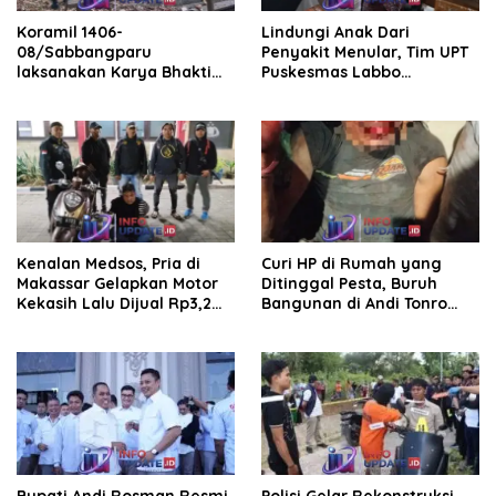
Koramil 1406-
Lindungi Anak Dari
08/Sabbangparu
Penyakit Menular, Tim UPT
laksanakan Karya Bhakti
Puskesmas Labbo
pembersihan jalan tani dan
Laksanakan BIAS
saluran irigasi
Kenalan Medsos, Pria di
Curi HP di Rumah yang
Makassar Gelapkan Motor
Ditinggal Pesta, Buruh
Kekasih Lalu Dijual Rp3,2
Bangunan di Andi Tonro
Juta
Dihajar Warga
Bupati Andi Rosman Resmi
Polisi Gelar Rekonstruksi