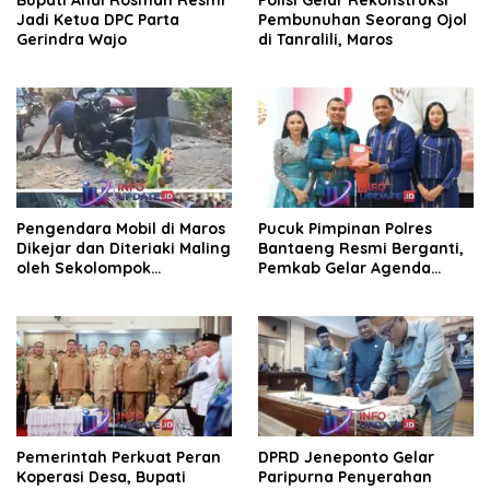
Jadi Ketua DPC Parta
Pembunuhan Seorang Ojol
Gerindra Wajo
di Tanralili, Maros
Pengendara Mobil di Maros
Pucuk Pimpinan Polres
Dikejar dan Diteriaki Maling
Bantaeng Resmi Berganti,
oleh Sekolompok
Pemkab Gelar Agenda
Pengendara Motor, Kaca
Kenal Pamit
Mobil Dipecahkan
Pemerintah Perkuat Peran
DPRD Jeneponto Gelar
Koperasi Desa, Bupati
Paripurna Penyerahan