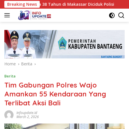
Skip
 BTS, Pria 38 Tahun di Makassar Diciduk Polisi
Breaking News
Jadi Ba
to
content
Home
Berita
Berita
Tim Gabungan Polres Wajo
Amankan 55 Kendaraan Yang
Terlibat Aksi Bali
Infoupdate.id
March 2, 2026