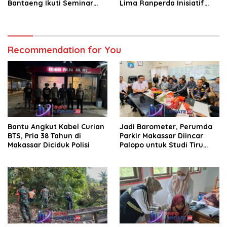
Bantaeng Ikuti Seminar
Lima Ranperda Inisiatif
KDKMP
dan Persetujuan Ranperda
Pertanggungjawaban APBD
2025
Recommendation for You
Bantu Angkut Kabel Curian
Jadi Barometer, Perumda
BTS, Pria 38 Tahun di
Parkir Makassar Diincar
Makassar Diciduk Polisi
Palopo untuk Studi Tiru
Pengelolaan Parkir