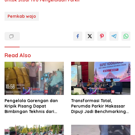
Pemkab wajo
Read Also
Pengelola Gorengan dan
Transformasi Total,
Kripik Pisang Dapat
Perumda Parkir Makassar
Bimbingan Tekhnis dari
Dipuji Jadi Benchmarking
Kepala UPT Puskesmas
Nasional di Rakor
Bissappu
Kemendagri