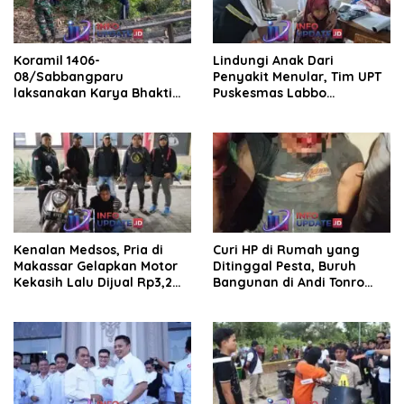
Koramil 1406-
Lindungi Anak Dari
08/Sabbangparu
Penyakit Menular, Tim UPT
laksanakan Karya Bhakti
Puskesmas Labbo
pembersihan jalan tani dan
Laksanakan BIAS
saluran irigasi
Kenalan Medsos, Pria di
Curi HP di Rumah yang
Makassar Gelapkan Motor
Ditinggal Pesta, Buruh
Kekasih Lalu Dijual Rp3,2
Bangunan di Andi Tonro
Juta
Dihajar Warga