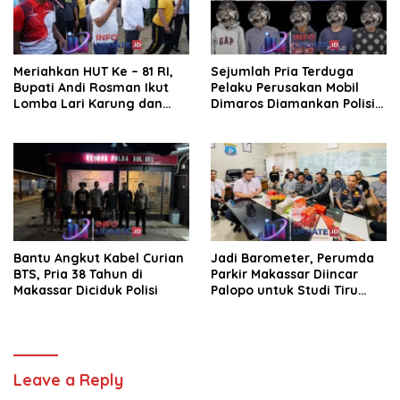
Meriahkan HUT Ke – 81 RI,
Sejumlah Pria Terduga
Bupati Andi Rosman Ikut
Pelaku Perusakan Mobil
Lomba Lari Karung dan
Dimaros Diamankan Polisi.
Makan Krupuk
Korban Diteriaki Maling
Bantu Angkut Kabel Curian
Jadi Barometer, Perumda
BTS, Pria 38 Tahun di
Parkir Makassar Diincar
Makassar Diciduk Polisi
Palopo untuk Studi Tiru
Pengelolaan Parkir
Leave a Reply