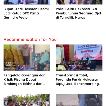
Bupati Andi Rosman Resmi
Polisi Gelar Rekonstruksi
Jadi Ketua DPC Parta
Pembunuhan Seorang Ojol
Gerindra Wajo
di Tanralili, Maros
Recommendation for You
Pengelola Gorengan dan
Transformasi Total,
Kripik Pisang Dapat
Perumda Parkir Makassar
Bimbingan Tekhnis dari
Dipuji Jadi Benchmarking
Kepala UPT Puskesmas
Nasional di Rakor
Bissappu
Kemendagri