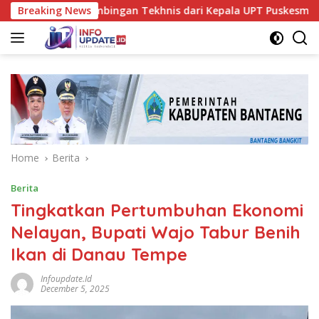
Skip
Dapat Bimbingan Tekhnis dari Kepala UPT Puskesmas Bissappu
Breaking News
to
content
Home
Berita
Berita
Tingkatkan Pertumbuhan Ekonomi
Nelayan, Bupati Wajo Tabur Benih
Ikan di Danau Tempe
Infoupdate.id
December 5, 2025