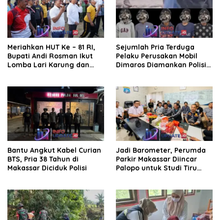
Meriahkan HUT Ke – 81 RI,
Sejumlah Pria Terduga
Bupati Andi Rosman Ikut
Pelaku Perusakan Mobil
Lomba Lari Karung dan
Dimaros Diamankan Polisi.
Makan Krupuk
Korban Diteriaki Maling
Bantu Angkut Kabel Curian
Jadi Barometer, Perumda
BTS, Pria 38 Tahun di
Parkir Makassar Diincar
Makassar Diciduk Polisi
Palopo untuk Studi Tiru
Pengelolaan Parkir