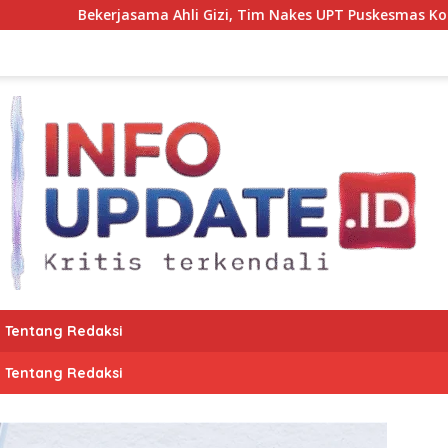
a Ahli Gizi, Tim Nakes UPT Puskesmas Kota Bantaeng Pantau
Tentang Redaksi
Tentang Redaksi