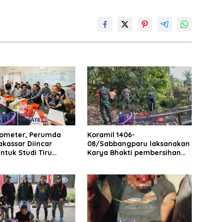
rometer, Perumda
Koramil 1406-
akassar Diincar
08/Sabbangparu laksanakan
ntuk Studi Tiru
Karya Bhakti pembersihan
aan Parkir
jalan tani dan saluran irigasi