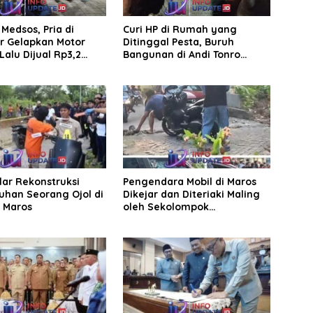
Medsos, Pria di
Curi HP di Rumah yang
r Gelapkan Motor
Ditinggal Pesta, Buruh
Lalu Dijual Rp3,2
Bangunan di Andi Tonro
Dihajar Warga
elar Rekonstruksi
Pengendara Mobil di Maros
han Seorang Ojol di
Dikejar dan Diteriaki Maling
, Maros
oleh Sekolompok
Pengendara Motor, Kaca
Mobil Dipecahkan