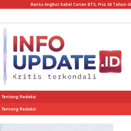
Angkut Kabel Curian BTS, Pria 38 Tahun di Makassar Diciduk Pol
Tentang Redaksi
Tentang Redaksi