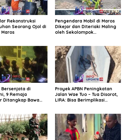
elar Rekonstruksi
Pengendara Mobil di Maros
han Seorang Ojol di
Dikejar dan Diteriaki Maling
, Maros
oleh Sekolompok
Pengendara Motor, Kaca
Mobil Dipecahkan
Bersenjata di
Proyek APBN Peningkatan
ni, 9 Remaja
Jalan Wae Tuo – Tua Disorot,
r Ditangkap Bawa
LIRA: Bisa Berimplikasi
an Busur
Hukum Karena Rugikan
Negara