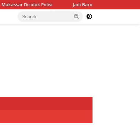
isi
Jadi Barometer, Perumda Parkir Makassar Diincar Pa