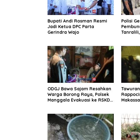
Bupati Andi Rosman Resmi
Polisi G
Jadi Ketua DPC Parta
Pembunu
Gerindra Wajo
Tanralili
ODGJ Bawa Sajam Resahkan
Tawuran 
Warga Borong Raya, Polsek
Rappoci
Manggala Evakuasi ke RSKD
Makassa
Dadi
Badik d