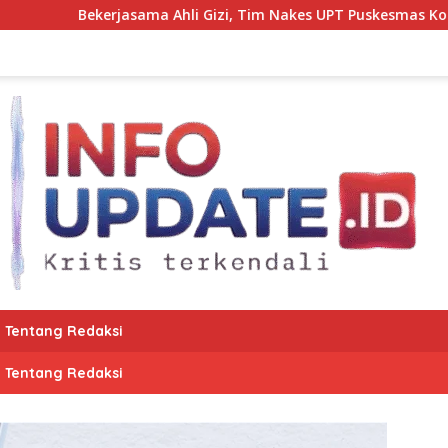
ama Ahli Gizi, Tim Nakes UPT Puskesmas Kota Bantaeng Panta
Tentang Redaksi
Tentang Redaksi