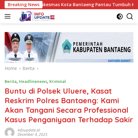
Skip
Nakes UPT Puskesmas Kota Bantaeng Pantau Tumbuh Kembang Ba
Breaking News
to
content
Home
Berita
Berita
,
Headlinenews
,
Kriminal
Buntu di Polsek Uluere, Kasat
Reskrim Polres Bantaeng: Kami
Akan Tangani Secara Professional
Kasus Penganiyaan Terhadap Sakir
Infoupdate.id
December 4, 2025