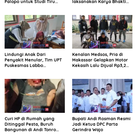
Palopo untuk Studi Tiru
laksanakan Karya Bhakti
Pengelolaan Parkir
pembersihan jalan tani dan
saluran irigasi
Lindungi Anak Dari
Kenalan Medsos, Pria di
Penyakit Menular, Tim UPT
Makassar Gelapkan Motor
Puskesmas Labbo
Kekasih Lalu Dijual Rp3,2
Laksanakan BIAS
Juta
Curi HP di Rumah yang
Bupati Andi Rosman Resmi
Ditinggal Pesta, Buruh
Jadi Ketua DPC Parta
Bangunan di Andi Tonro
Gerindra Wajo
Dihajar Warga