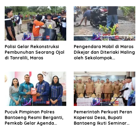
Polisi Gelar Rekonstruksi
Pengendara Mobil di Maros
Pembunuhan Seorang Ojol
Dikejar dan Diteriaki Maling
di Tanralili, Maros
oleh Sekolompok
Pengendara Motor, Kaca
Mobil Dipecahkan
Pucuk Pimpinan Polres
Pemerintah Perkuat Peran
Bantaeng Resmi Berganti,
Koperasi Desa, Bupati
Pemkab Gelar Agenda
Bantaeng Ikuti Seminar
Kenal Pamit
KDKMP