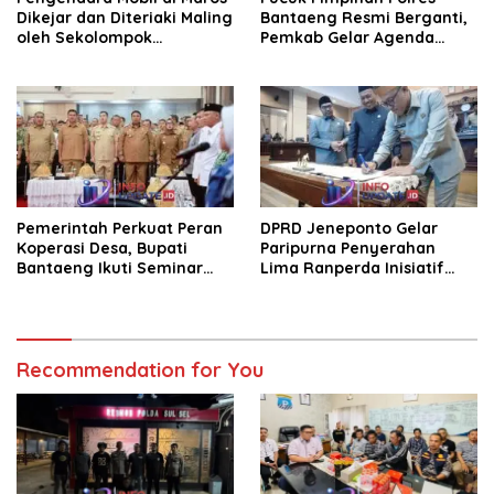
Dikejar dan Diteriaki Maling
Bantaeng Resmi Berganti,
oleh Sekolompok
Pemkab Gelar Agenda
Pengendara Motor, Kaca
Kenal Pamit
Mobil Dipecahkan
Pemerintah Perkuat Peran
DPRD Jeneponto Gelar
Koperasi Desa, Bupati
Paripurna Penyerahan
Bantaeng Ikuti Seminar
Lima Ranperda Inisiatif
KDKMP
dan Persetujuan Ranperda
Pertanggungjawaban APBD
2025
Recommendation for You