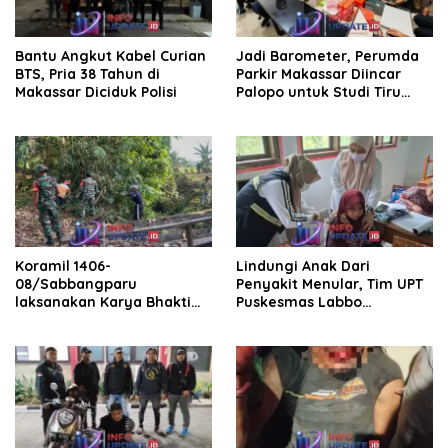
Bantu Angkut Kabel Curian
Jadi Barometer, Perumda
BTS, Pria 38 Tahun di
Parkir Makassar Diincar
Makassar Diciduk Polisi
Palopo untuk Studi Tiru
Pengelolaan Parkir
Koramil 1406-
Lindungi Anak Dari
08/Sabbangparu
Penyakit Menular, Tim UPT
laksanakan Karya Bhakti
Puskesmas Labbo
pembersihan jalan tani dan
Laksanakan BIAS
saluran irigasi