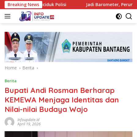
Skip
kassar Diciduk Polisi
Breaking News
Jadi Barometer, Perumda Parkir M
to
content
Home
Berita
Berita
Bupati Andi Rosman Berharap
KEMEWA Menjaga Identitas dan
Nilai-nilai Budaya Wajo
Infoupdate.id
April 19, 2026