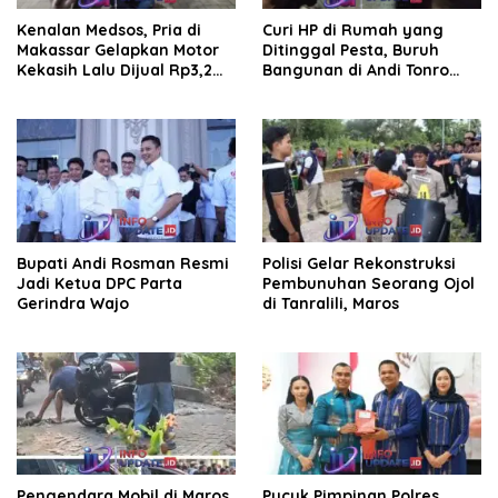
Kenalan Medsos, Pria di
Curi HP di Rumah yang
Makassar Gelapkan Motor
Ditinggal Pesta, Buruh
Kekasih Lalu Dijual Rp3,2
Bangunan di Andi Tonro
Juta
Dihajar Warga
Bupati Andi Rosman Resmi
Polisi Gelar Rekonstruksi
Jadi Ketua DPC Parta
Pembunuhan Seorang Ojol
Gerindra Wajo
di Tanralili, Maros
Pengendara Mobil di Maros
Pucuk Pimpinan Polres