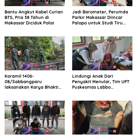
Bantu Angkut Kabel Curian
Jadi Barometer, Perumda
BTS, Pria 38 Tahun di
Parkir Makassar Diincar
Makassar Diciduk Polisi
Palopo untuk Studi Tiru
Pengelolaan Parkir
Koramil 1406-
Lindungi Anak Dari
08/Sabbangparu
Penyakit Menular, Tim UPT
laksanakan Karya Bhakti
Puskesmas Labbo
pembersihan jalan tani dan
Laksanakan BIAS
saluran irigasi