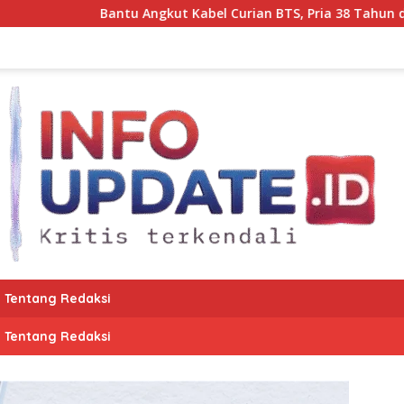
ngkut Kabel Curian BTS, Pria 38 Tahun di Makassar Diciduk Poli
Tentang Redaksi
Tentang Redaksi