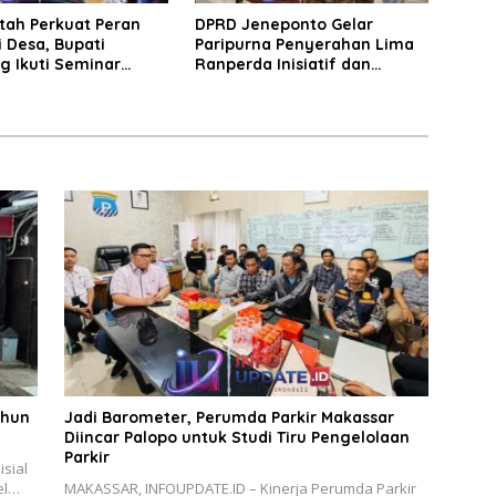
tah Perkuat Peran
DPRD Jeneponto Gelar
 Desa, Bupati
Paripurna Penyerahan Lima
g Ikuti Seminar
Ranperda Inisiatif dan
Persetujuan Ranperda
Pertanggungjawaban APBD
2025
ahun
Jadi Barometer, Perumda Parkir Makassar
Diincar Palopo untuk Studi Tiru Pengelolaan
Parkir
sial
el…
MAKASSAR, INFOUPDATE.ID – Kinerja Perumda Parkir