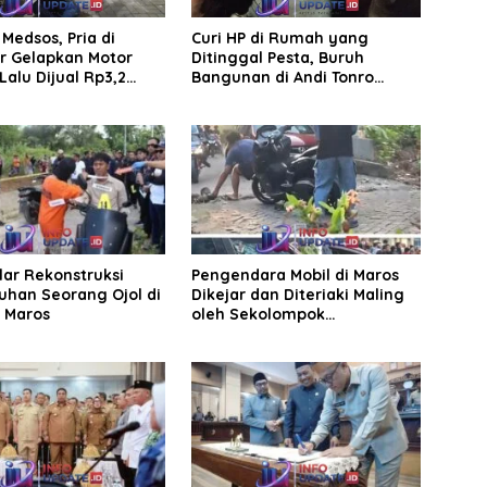
Medsos, Pria di
Curi HP di Rumah yang
r Gelapkan Motor
Ditinggal Pesta, Buruh
Lalu Dijual Rp3,2
Bangunan di Andi Tonro
Dihajar Warga
elar Rekonstruksi
Pengendara Mobil di Maros
han Seorang Ojol di
Dikejar dan Diteriaki Maling
, Maros
oleh Sekolompok
Pengendara Motor, Kaca
Mobil Dipecahkan