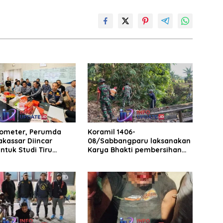
rometer, Perumda
Koramil 1406-
akassar Diincar
08/Sabbangparu laksanakan
ntuk Studi Tiru
Karya Bhakti pembersihan
aan Parkir
jalan tani dan saluran irigasi