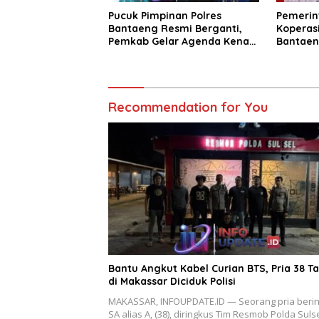
Pucuk Pimpinan Polres
Pemerin
Bantaeng Resmi Berganti,
Koperasi
Pemkab Gelar Agenda Kenal
Bantaen
Pamit
KDKMP
Recommendation for You
Bantu Angkut Kabel Curian BTS, Pria 38 T
di Makassar Diciduk Polisi
MAKASSAR, INFOUPDATE.ID — Seorang pria berini
SA alias A, (38), diringkus Tim Resmob Polda Suls