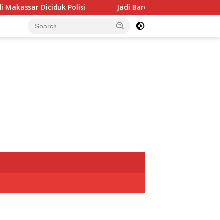
si
Jadi Barometer, Perumda Parkir Makassar Diincar Pal