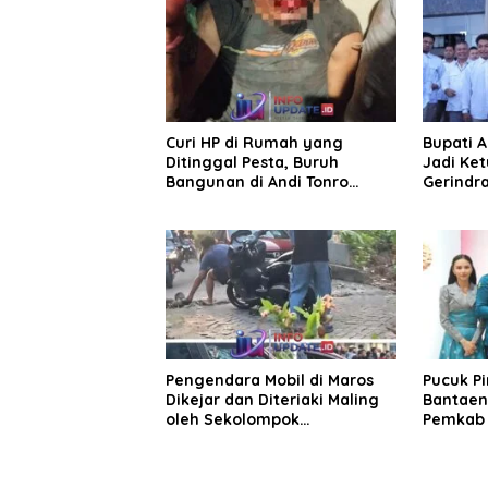
Curi HP di Rumah yang
Bupati 
Ditinggal Pesta, Buruh
Jadi Ket
Bangunan di Andi Tonro
Gerindr
Dihajar Warga
Pengendara Mobil di Maros
Pucuk P
Dikejar dan Diteriaki Maling
Bantaen
oleh Sekolompok
Pemkab 
Pengendara Motor, Kaca
Pamit
Mobil Dipecahkan