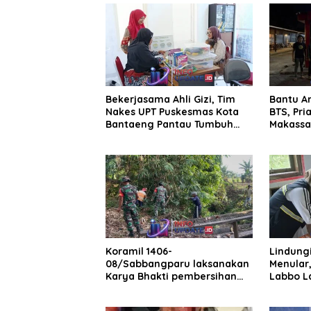
Bekerjasama Ahli Gizi, Tim
Bantu A
Nakes UPT Puskesmas Kota
BTS, Pri
Bantaeng Pantau Tumbuh
Makassar
Kembang Bayi dan Balita
Koramil 1406-
Lindungi
08/Sabbangparu laksanakan
Menular
Karya Bhakti pembersihan
Labbo L
jalan tani dan saluran irigasi