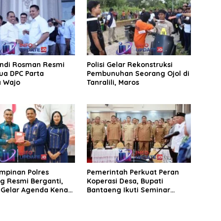
Andi Rosman Resmi
Polisi Gelar Rekonstruksi
ua DPC Parta
Pembunuhan Seorang Ojol di
a Wajo
Tanralili, Maros
impinan Polres
Pemerintah Perkuat Peran
g Resmi Berganti,
Koperasi Desa, Bupati
Gelar Agenda Kenal
Bantaeng Ikuti Seminar
KDKMP