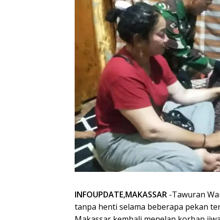
INFOUPDATE,MAKASSAR
-Tawuran Warg
tanpa henti selama beberapa pekan ter
Makassar,kembali menelan korban jiwa