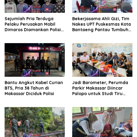
Sejumlah Pria Terduga
Bekerjasama Ahli Gizi, Tim
Pelaku Perusakan Mobil
Nakes UPT Puskesmas Kota
Dimaros Diamankan Polisi.
Bantaeng Pantau Tumbuh
Korban Diteriaki Maling
Kembang Bayi dan Balita
Bantu Angkut Kabel Curian
Jadi Barometer, Perumda
BTS, Pria 38 Tahun di
Parkir Makassar Diincar
Makassar Diciduk Polisi
Palopo untuk Studi Tiru
Pengelolaan Parkir