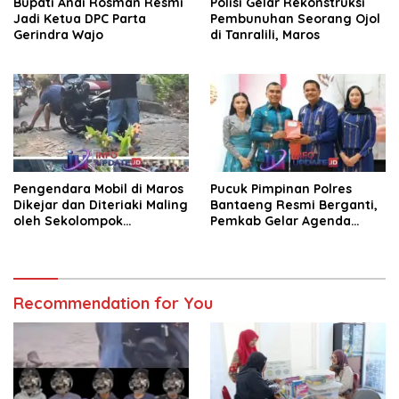
Bupati Andi Rosman Resmi
Polisi Gelar Rekonstruksi
Jadi Ketua DPC Parta
Pembunuhan Seorang Ojol
Gerindra Wajo
di Tanralili, Maros
Pengendara Mobil di Maros
Pucuk Pimpinan Polres
Dikejar dan Diteriaki Maling
Bantaeng Resmi Berganti,
oleh Sekolompok
Pemkab Gelar Agenda
Pengendara Motor, Kaca
Kenal Pamit
Mobil Dipecahkan
Recommendation for You