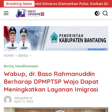
Skip
rusakan Mobil Dimaros Diamankan Polisi. Korban Diteriaki Mali
Breaking News
to
content
Home
Berita
Berita
,
Headlinenews
Wabup, dr. Baso Rahmanuddin
Berharap DPMPTSP Wajo Dapat
Meningkatkan Layanan Imigrasi
Infoupdate.id
April 17, 2026