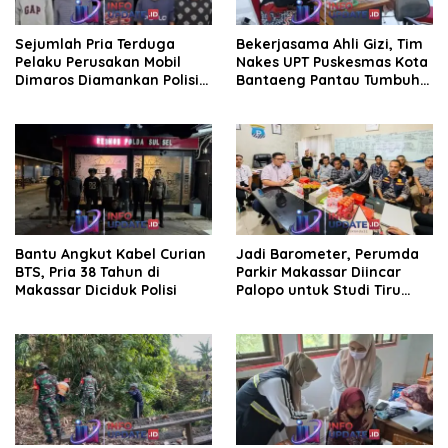
Sejumlah Pria Terduga
Bekerjasama Ahli Gizi, Tim
Pelaku Perusakan Mobil
Nakes UPT Puskesmas Kota
Dimaros Diamankan Polisi.
Bantaeng Pantau Tumbuh
Korban Diteriaki Maling
Kembang Bayi dan Balita
Bantu Angkut Kabel Curian
Jadi Barometer, Perumda
BTS, Pria 38 Tahun di
Parkir Makassar Diincar
Makassar Diciduk Polisi
Palopo untuk Studi Tiru
Pengelolaan Parkir