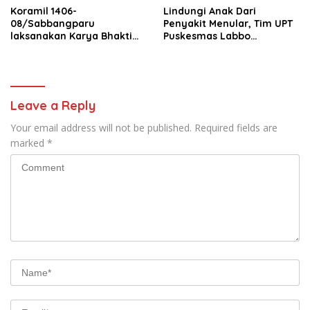
Koramil 1406-
Lindungi Anak Dari
08/Sabbangparu
Penyakit Menular, Tim UPT
laksanakan Karya Bhakti
Puskesmas Labbo
pembersihan jalan tani dan
Laksanakan BIAS
saluran irigasi
Leave a Reply
Your email address will not be published.
Required fields are
marked
*