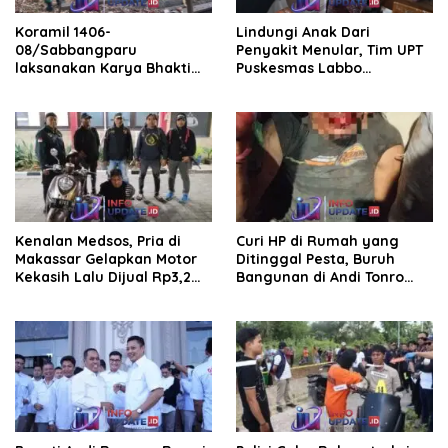
Koramil 1406-
Lindungi Anak Dari
08/Sabbangparu
Penyakit Menular, Tim UPT
laksanakan Karya Bhakti
Puskesmas Labbo
pembersihan jalan tani dan
Laksanakan BIAS
saluran irigasi
Kenalan Medsos, Pria di
Curi HP di Rumah yang
Makassar Gelapkan Motor
Ditinggal Pesta, Buruh
Kekasih Lalu Dijual Rp3,2
Bangunan di Andi Tonro
Juta
Dihajar Warga